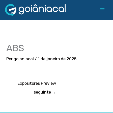
Ir
para
o
conteúdo
ABS
Por
goianiacal
/
1 de janeiro de 2025
Expositores Preview
seguinte
→