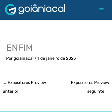
Ir
para
o
conteúdo
ENFIM
Por
goianiacal
/
1 de janeiro de 2025
←
Expositores Preview
Expositores Preview
anterior
seguinte
→