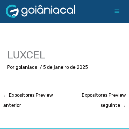
Ir
para
o
conteúdo
LUXCEL
Por
goianiacal
/
5 de janeiro de 2025
←
Expositores Preview
Expositores Preview
anterior
seguinte
→