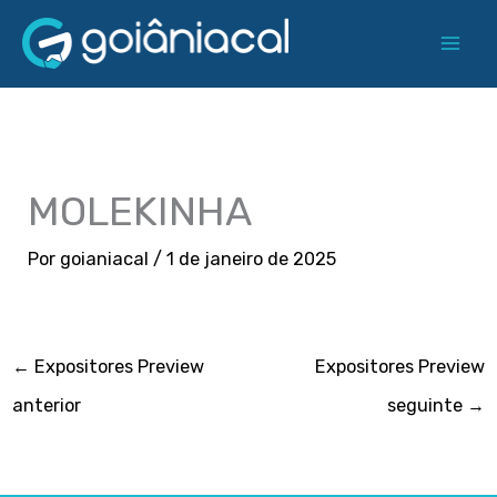
Ir
para
o
conteúdo
MOLEKINHA
Por
goianiacal
/
1 de janeiro de 2025
←
Expositores Preview
Expositores Preview
anterior
seguinte
→