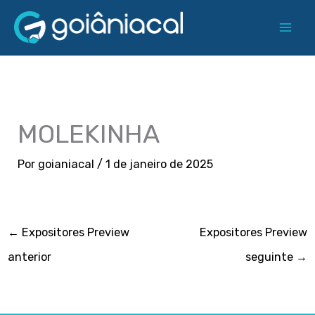
Ir
para
o
conteúdo
MOLEKINHA
Por
goianiacal
/
1 de janeiro de 2025
←
Expositores Preview
Expositores Preview
anterior
seguinte
→