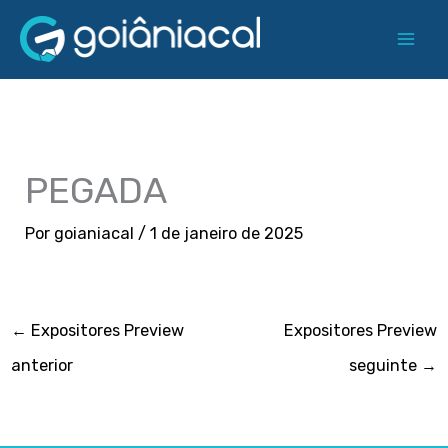
Ir
para
o
conteúdo
PEGADA
Por
goianiacal
/
1 de janeiro de 2025
←
Expositores Preview
Expositores Preview
anterior
seguinte
→