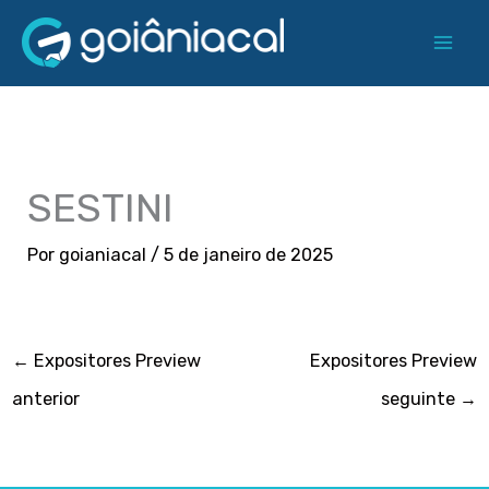
Ir
para
o
conteúdo
SESTINI
Por
goianiacal
/
5 de janeiro de 2025
←
Expositores Preview
Expositores Preview
anterior
seguinte
→