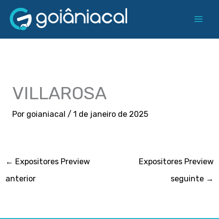
Ir
para
o
conteúdo
VILLAROSA
Por
goianiacal
/
1 de janeiro de 2025
←
Expositores Preview
Expositores Preview
anterior
seguinte
→